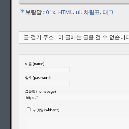
,
,
,
,
보람말 :
01x
HTML
ul
차림표
태그
글 걸기 주소 : 이 글에는 글을 걸 수 없습니다
이름 (name)
암호 (password)
그물집 (homepage)
귀엣말 (whisper)