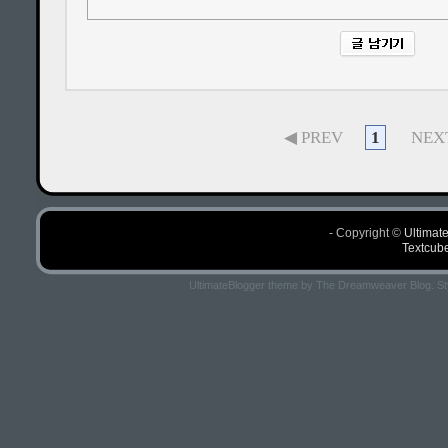
◀ PREV
1
NEX
- Copyright ©
Ultima
Textcube
UltimateBlogger theme by
The Dreamweaver Blog
. S