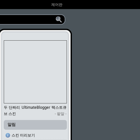
제어판
두 단짜리 UltimateBlogger 텍스트큐
브 스킨
- 팥알 -
알림
스킨 미리보기