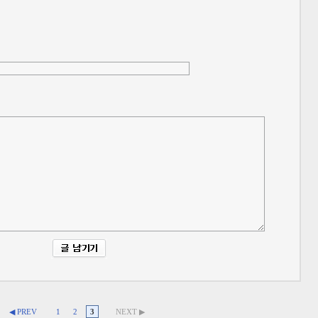
◀ PREV
1
2
3
NEXT ▶