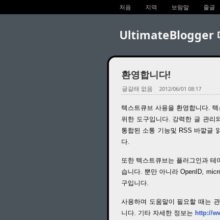
처음
지역
보람말
줄글
UltimateBlogge
환영합니다!
글갈래 없음
2012/06/01 08:17
텍스트큐브 사용을 환영합니다. 텍스
위한 도구입니다. 강력한 글 관리
통합된 소통 기능및 RSS 바깥글
다.
또한 텍스트큐브는 플러그인과 테마
습니다. 뿐만 아니라 OpenID, m
구입니다.
사용하며 도움말이 필요할 때는 관
니다. 기타 자세한 정보는
http://