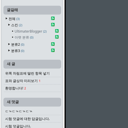
글갈래
전체
3
스킨
2
UltimaterBlogger
2
아랫 분류
0
분류2
0
분류3
0
새 글
위쪽 차림표에 딸린 항목 넣기
표와 글상자 미리보기
1
환영합니다!
2
새 덧글
ㄷㄳㄷㄳㄷㄳㄷㄳ
시험 덧글에 대한 답글입니다.
시험 덧글입니다.