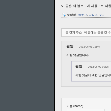
이 글은 새 블로그에 자동으로 적
,
,
보람말 :
블로그
알림글
첫글
글 걸기 주소 : 이 글에는 글을 걸 
팥알
2012/06/01 13:46
시험 덧글입니다.
팥알
2012/06/03 00:35
시험 덧글에 대한 답글입니
이름 (name)