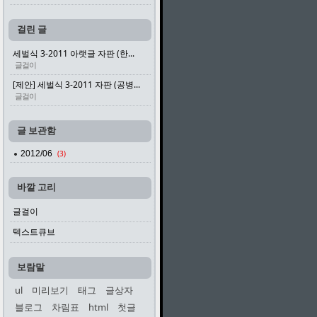
걸린 글
세벌식 3-2011 아랫글 자판 (한...
글걸이
[제안] 세벌식 3-2011 자판 (공병...
글걸이
글 보관함
2012/06
(3)
바깥 고리
글걸이
텍스트큐브
보람말
ul
미리보기
태그
글상자
블로그
차림표
html
첫글